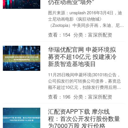
仍在动画业“墙外”
图片来源：unsplash 2016年3月4日，迪
士尼动画电影《疯狂动物城》
（Zootopia）中美同步开画，朱迪、尼
克、闪电、夏奇羊等一众动物角色让观
查看：
154
分类：
富深所配资
众趋之若....
华瑞优配官网 申菱环境拟
募资不超10亿元 投建液冷
新质智造基地项目
11月25日晚间申菱环境(301018)公告，
公司拟发行的可转换公司债券，募资总
额不超过10亿元，扣除发行费用后用于
液冷新质智造基地项目及补充流动资
查看：
196
分类：
富深所配资
金。 液冷新....
汇配资APP下载 摩尔线
程：首次公开发行股份数量
为7000万股 发行价格