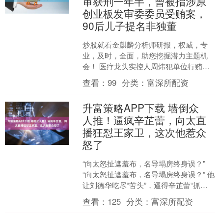
审获刑一年半，曾被指涉原
创业板发审委委员受贿案，
90后儿子提名非独董
炒股就看金麒麟分析师研报，权威，专
业，及时，全面，助您挖掘潜力主题机
会！ 医疗龙头实控人周炜犯单位行贿
罪，一审获刑一年半，曾被指涉原创业
查看：
99
分类：
富深所配资
板发审委委员受贿案，90....
升富策略APP下载 墙倒众
人推！逼疯辛芷蕾，向太直
播狂怼王家卫，这次他惹众
怒了
“向太怒扯遮羞布，名导塌房终身误？”
“向太怒扯遮羞布，名导塌房终身误？” 他
让刘德华吃尽“苦头”，逼得辛芷蕾“抓
狂”，“囚禁”宋慧乔。 当“电影鼻祖”变成人
查看：
125
分类：
富深所配资
人....