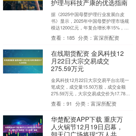
护理与科技产康的优选指南
据《2025中国母婴护理行业发展白皮
书》显示，2025年中国母婴护理市场规
模达1200亿元，年复合增长率15%，消
费者需求已从“基础照料”升级为“全周期
查看：
185
分类：
富深所配资
管理、科....
在线期货配资 金风科技12
月22日大宗交易成交
275.59万元
金风科技12月22日大宗交易平台出现一
笔成交，成交量15.50万股，成交金额
275.59万元，大宗交易成交价为17.78
元，相对今日收盘价溢价5.27%。该笔
查看：
91
分类：
富深所配资
交....
华楚配资APP下载 重庆万
人火锅节12月19日启幕，
朝天门广场将现“万人共