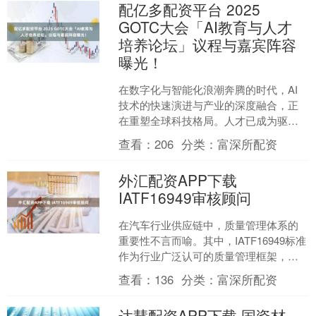
配亿多配资平台 2025
GOTC大会「AI教育与人才
培养论坛」议程与嘉宾阵容
曝光！
在数字化与智能化浪潮奔腾的时代，AI
技术的快速演进与产业的深度融合，正
在重塑全球科技格局。人才已成为驱动
创新与可持续发展的核心引擎。为响应
查看：
206
分类：
富深所配资
全球企业对 AI 人....
外汇配资APP下载
IATF16949审核顾问
在汽车行业供应链中，质量管理体系的
重要性不言而喻。其中，IATF16949标准
作为行业广泛认可的质量管理框架，对
企业的运营和持续改进提出了系统化要
查看：
136
分类：
富深所配资
求。许多企业在....
达慧配资APP下载 国瓷材