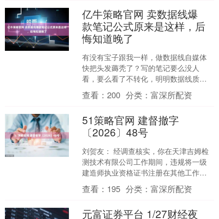
亿牛策略官网 卖数据线爆
款笔记公式原来是这样，后
悔知道晚了
有没有宝子跟我一样，做数据线自媒体
快把头发薅秃了？写的笔记要么没人
看，要么看了不转化，明明数据线质量
过关、价格也有优势，却连100个阅读都
查看：
200
分类：
富深所配资
破不了😭 看着别人随手....
51策略官网 建督撤字
〔2026〕48号
刘贺友： 经调查核实，你在天津吉姆检
测技术有限公司工作期间，违规将一级
建造师执业资格证书注册在其他工作单
位，存在以欺骗等不正当手段取得注册
查看：
195
分类：
富深所配资
证书的行为。 我部依法....
元富证券平台 1/27财经夜