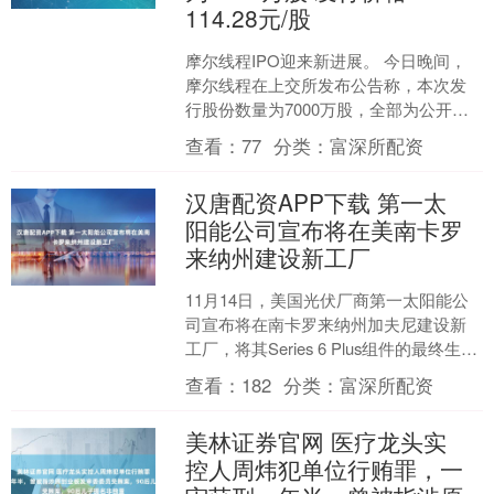
114.28元/股
摩尔线程IPO迎来新进展。 今日晚间，
摩尔线程在上交所发布公告称，本次发
行股份数量为7000万股，全部为公开发
行新股。发行价格为114.28元/股，预计
查看：
77
分类：
富深所配资
募集资金....
汉唐配资APP下载 第一太
阳能公司宣布将在美南卡罗
来纳州建设新工厂
11月14日，美国光伏厂商第一太阳能公
司宣布将在南卡罗来纳州加夫尼建设新
工厂，将其Series 6 Plus组件的最终生产
环节从海外转移至美国本土。该公司表
查看：
182
分类：
富深所配资
示，....
美林证券官网 医疗龙头实
控人周炜犯单位行贿罪，一