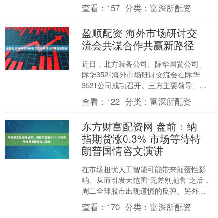
度业绩，收入370.08亿元（人民币，....
查看：
157
分类：
富深所配资
盈顺配资 海外市场研讨交
流会共谋合作共赢新路径
近日，北方装备公司、际华国贸公司、
际华3521海外市场研讨交流会在际华
3521公司成功召开。三方主要领导、业
务骨干近30人齐聚一堂，共商海外发展
查看：
122
分类：
富深所配资
大计、共谋合作共....
东方财富配资网 盘前：纳
指期货涨0.3% 市场等待特
朗普国情咨文演讲
在市场担忧人工智能可能带来颠覆性影
响、从而引发大范围“无差别抛售”之后，
周二全球股市出现谨慎的反弹。另外，
对美国总统特朗普关祱政策的不确定性
查看：
170
分类：
富深所配资
令市场格外关注今日稍....