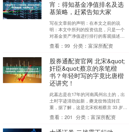
宵：得知基金净值排名及选
基策略，赶紧告知大家
写在文章前的声明：在本文之前的说
明：本文中所列的投资信息，只是一个
对基金资产净值进行排行的客观描述，
并无主观倾向性，也不是投资建议，纯
查看：
99
分类：
富深所配资
属娱乐性质。 一顿操作猛如....
股券通配资官网 北宋&quot;
奸臣&quot;蔡京的亲笔楷
书？年轻时写的字竟比唐楷
还讲究！
此墓志是在17年的河南禹州出土的，出
土时字迹清劲如新，夔龙纹饰流转庄
重，据了解，这是北宋权相蔡京 33 岁时
撰并书的《宋故苏氏夫人墓志铭》（简
查看：
201
分类：
富深所配资
称《苏淑墓志》）。....