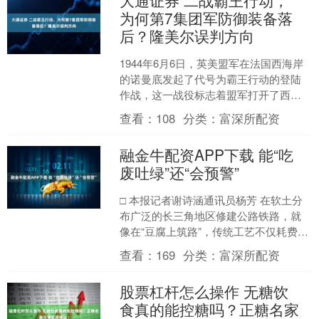
大通证券 二战霸王行动，
为何第7集团军防御装备落
后？隆美尔误判方向
1944年6月6日，英美盟军在法国西海岸
的诺曼底发起了代号为霸王行动的登陆
作战，这一战役标志着盟军打开了西线
战场，终于为苏联和斯大林期待已久的
查看：
108
分类：
富深所配资
第二战场提供了支持....
融金牛配资APP下载 能“吃
废吐绿”还“会预警”
□ 本报记者谢诗涵通讯员杨芳 在软土分
布广泛的长三角地区修建公路铁路，就
像在“豆腐上筑路”，传统工艺不仅耗费大
量水泥、碳排放大、费用高昂，还面临
查看：
169
分类：
富深所配资
路基加固理论“不....
股票杠杆怎么操作 无糖饮
食真的能控糖吗？正糖名家