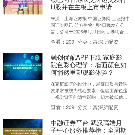
H股并在主板上市申请
来源：上海证券报·中国证券网 上证报中
国证券网讯 益方生物1月4日晚发布公
告，公司于2026年1月1日向香港联合交
易所有限公司（以下简称“香港联交所”）
查看：
209
分类：
富深所配资
递交发行....
融创优配APP下载 家庭影
院色彩心理学：墙面颜色如
何悄然重塑观影体验？
在家庭影院的设计中，屏幕画质与音响
效果常被视为核心要素，但墙面颜色这
一视觉背景的隐性影响，却常被低估。
色彩不仅是装饰语言，更是影响情绪、
查看：
209
分类：
富深所配资
注意力甚至生理感知的“心....
中融证券平台 武汉高端月
子中心服务推荐榜：全周期