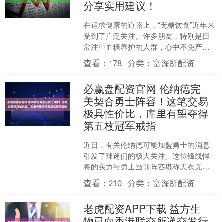
分享实用建议！
在追求健康的道路上，“无糖饮食”近年来
受到了广泛关注。许多朋友，特别是日
常注重血糖养护的人群，心中不免产生
疑问：完全避免糖分，是否就是管理血
查看：
178
分类：
富深所配资
糖的理想方式？今天，....
必赢盘配资官网 伦纳德完
美契合勇士阵容！这笔交易
极具性价比，库里有望夺得
第五枚冠军戒指
近日，有关伦纳德可能加盟勇士的消息
引发了球迷们的极大关注。这位锋线悍
将的实力与勇士当前阵容堪称天衣无
缝，如果用巴特勒换来伦纳德，对球队
查看：
210
分类：
富深所配资
而言无疑是一次非常划算的交....
老虎配资APP下载 益方生
物已向香港联交所递交发行