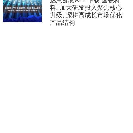
料: 加大研发投入聚焦核心
升级, 深耕高成长市场优化
产品结构
有投资者在互动平台向国瓷材料提
问：“贵公司近年发展呈现出技术少有突
破、业绩难以提升的局面。很多前期高
速发展的公司都有类似的瓶颈期，请问
查看：
202
分类：
富深所配资
贵公司是否有方案破解这种瓶....
恒利配资平台 东方智造: 致
力于为股东创造长期可持续
价值
投资者：贵公司连续近10年没有分红，
每股净资产仅0.51元，公司有市值管理和
回购计划没？公司产品有用于机器人没
有？ 东方智造董秘：尊敬的投资者，您
查看：
110
分类：
富深所配资
好！关于您的提....