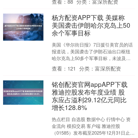
查看：
88
分类：
富深所配资
女默默打磨能....
杨方配资APP下载 美媒称
美国袭击伊朗哈尔克岛上50
余个军事目标
美国《华尔街日报》7日援引美官员的话
报道说，美国袭击了伊朗石油出口枢纽
哈尔克岛上50多个军事目标，未波及石
油基础设施。 另据伊朗迈赫尔通讯社7日
查看：
121
分类：
富深所配资
报道，美国和以色....
铭创配资官网appAPP下载
雅迪控股发布年度业绩 股
东应占溢利29.12亿元同比
增长128.8%
热点栏目 自选股 数据中心 行情中心 资
金流向 模拟交易 客户端 雅迪控股
（01585）发布截至2025年12月31日止年