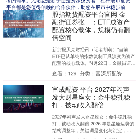
者的需求。无论您是新手还是资深投资者，杠杆股市配资
平台都是您值得信赖的合作伙伴，助您在股市中稳步前
股指期货配资平台官网 金
行，创造辉煌。
融街证券张一：ETF成资产
配置核心载体，规模仍有翻
倍空间
新京报贝壳财经讯（记者胡萌）“当前
ETF已从单纯的指数复制工具演变为资产
配置的核心载体。”4月22日，金融街证券
总裁银国宏在公司举办的“2026ETF生态
查看：
129
分类：
富深所配资
圈研讨....
富成配资 平台 2027年闷声
发大财星座女：金牛稳扎稳
打，被动收入翻倍
2027年闷声发大财星座女：金牛稳扎稳
打，被动收入翻倍 2026 年是星座运势的
结构调整年，关键词是变化与沉淀，赚
钱方式迭代、个人定位升级，不少星座