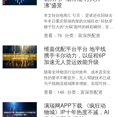
沸”盛景
本文转自电商汇 引言： 是谁还在回味去
年冬日重庆那场热辣的火锅狂欢! 轻轨穿
梭于巨大的“火锅”圆环的精彩瞬间，至今
还在脑海循环;55 张圆桌围出团圆阵，四
查看：
76
分类：
富深所配资
方来客....
维嘉优配平台平台 地平线
携手卡尔动力，以征程6P
加速无人货运效能升级
随着全球物流行业对效率、成本及安全
性的要求不断提升，无人驾驶技术已成
为干线物流领域降本增效、实现可持续
化发展的核心路径。12月9日，“向高 同
查看：
146
分类：
富深所配资
行丨2025地平线....
满瑞网APP下载 《疯狂动
物城》IP十年热度不减，AI