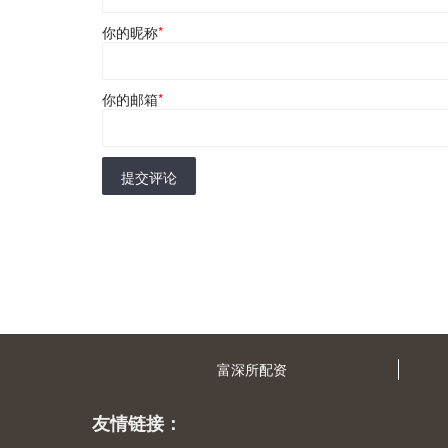
你的昵称
*
你的邮箱
*
提交评论
富深所配资
友情链接：