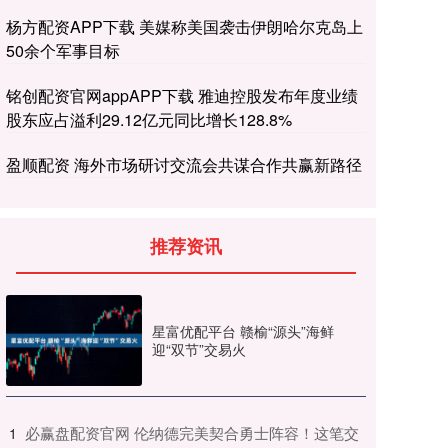
杨方配资APP下载 美媒称美国袭击伊朗哈尔克岛上
50余个军事目标
铭创配资官网appAPP下载 雅迪控股发布年度业绩
股东应占溢利29.12亿元同比增长128.8%
盈顺配资 海外市场研讨交流会共谋合作共赢新路径
推荐资讯
星富优配平台 赣榆“源头”海鲜
迎“双节”交易火
​必赢盘配资官网 伦纳德完美契合勇士阵容！这笔交
1