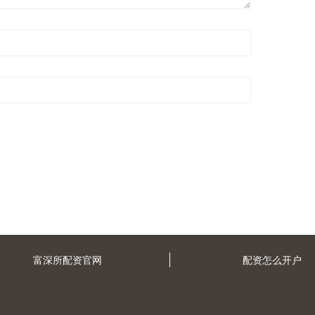
富深所配资官网
配资怎么开户