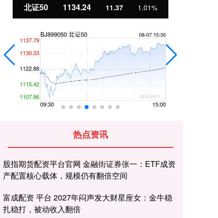
北证50
1134.24
创
11.37
1.01%
热点资讯
股指期货配资平台官网 金融街证券张一：ETF成资
产配置核心载体，规模仍有翻倍空间
富成配资 平台 2027年闷声发大财星座女：金牛稳
扎稳打，被动收入翻倍