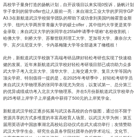
高校学子量身打造的扬帆计划，自开设项目以来实现0投诉，扬帆计划
学子拿到的留学offer也让人眼前一亮：来自湖北工业大学的罗同学GP
A3.3在新航道武汉学校留学团队的帮助下成功拿到美国约翰霍普金斯
大学、纽约大学两所常青藤大学的硕士offer，其中纽约大学更是奖学
金录取；来自武汉大学的张同学在25fall申请季中堪称“名校收割机：
哈佛大学、剑桥大学、苏黎世联邦理工大学、芝加哥大学、康奈尔大
学、宾夕法尼亚大学、卡内基梅隆大学等全部递来了橄榄枝！
此外，新航道武汉学校旗下高端考研品牌好轻松考研也实现了快速稳
健的发展。近年来新航道武汉学校好轻松考研项目部已成功助力众多
武大学子考入北京大学、清华大学、上海交通大学、复旦大学等国内
顶尖学府。特别值得一提的是，在2025年考研季中，好轻松考研学员
来自武汉大学物理系的张同学表现尤为突出，以复试第一、总分第三
的优异成绩成功考入北京大学物理系。并在5月份新航道武汉学校举办
的25考研上岸学子上岸盛典中获得了500元的上岸奖学金。
新航道武汉学校正逐步拓展与武汉各高校的合作版图，通过但不限于
资源共享的方式多维度的丰富高校育人场景。以武汉大学为例：第五
届用英语讲中国故事湖北高校站启动仪式在武大成功举行；友情赞助
武汉大学学生会、研究生会及各学院社团举办的学术论坛、文化节、