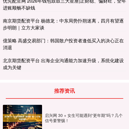
优先配官网 2026年钱包鼓鼓三大星座|正财稳、偏财旺，全年
进账顺畅不缺钱
南京期货配资平台 杨德龙：中东局势扑朔迷离，四月有望逐
步明朗｜立方大家谈
億策略 高盛交易部门：韩国散户投资者逢低买入的决心正在
消退
北京期货配资平台 出海企业沟通能力加速升级，系统化建设
成为关键
推荐资讯
启兴网 30 + 女生可能遇到“更年期”吗？几个
信号要警惕！