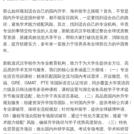
那么如何规划适合自己的国内升学、海外留学之路呢？首先，不管是
国内升学还是国外留学，都不能盲目跟风，一定要找到适合自己的路
径，避免学术能力错配风险。其次，找到适合自己的专业机构。毕竟
专业的事情交给专业的人去做，新航道武汉学校通过整合全球优质教
育资源，搭建高效信息共享平台，帮助大家打破信息茧房，消除信息
差，提升软硬实力，多年来一直致力于培养具有全球胜任力的中国青
年。
新航道武汉学校作为专业教育机构，致力于为大学生提供全方位、高
品质的学术支持与服务。我们的核心业务涵盖三大领域：（一）专业
化语言培训课程：精准匹配国际交流与国内考试需求，开设雅思、托
福、GRE、GMAT、PTE 等国际语言认证培训，同步覆盖大学英语四
六级及日韩法德等多语种课程，课程设置与湖北省各高校学子学术提
升节奏深度适配，助力学子夯实语言基础。（二）高品质国内外升学
规划服务：组建资深升学指导团队，针对国内升学，提供考研公共课 /
专业课辅导、保研全流程规划；针对海外留学，提供全球硕博申请、
G5 / 藤校等顶尖院校专项面试辅导，通过个性化方案定制，规避 “学
术能力错配” 风险，确保升学路径与学子优势高度契合。（三）特色
化背景提升项目：推出国内外研学实践、考试专项考团、学术科研背