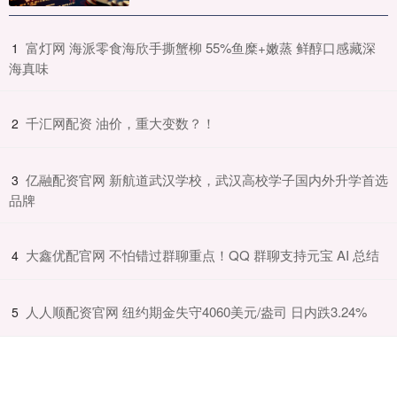
​富灯网 海派零食海欣手撕蟹柳 55%鱼糜+嫩蒸 鲜醇口感藏深
1
海真味
​千汇网配资 油价，重大变数？！
2
​亿融配资官网 新航道武汉学校，武汉高校学子国内外升学首选
3
品牌
​大鑫优配官网 不怕错过群聊重点！QQ 群聊支持元宝 AI 总结
4
​人人顺配资官网 纽约期金失守4060美元/盎司 日内跌3.24%
5