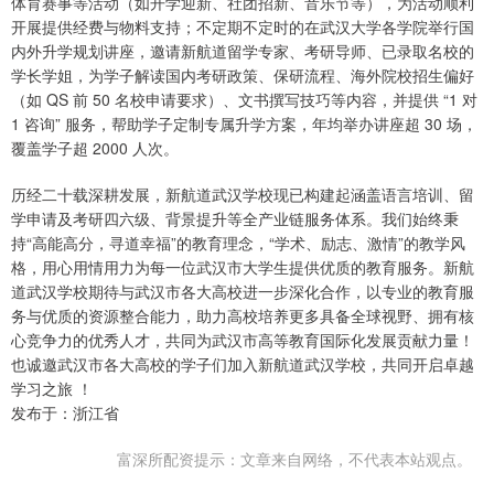
体育赛事等活动（如开学迎新、社团招新、音乐节等），为活动顺利
开展提供经费与物料支持；不定期不定时的在武汉大学各学院举行国
内外升学规划讲座，邀请新航道留学专家、考研导师、已录取名校的
学长学姐，为学子解读国内考研政策、保研流程、海外院校招生偏好
（如 QS 前 50 名校申请要求）、文书撰写技巧等内容，并提供 “1 对
1 咨询” 服务，帮助学子定制专属升学方案，年均举办讲座超 30 场，
覆盖学子超 2000 人次。
历经二十载深耕发展，新航道武汉学校现已构建起涵盖语言培训、留
学申请及考研四六级、背景提升等全产业链服务体系。我们始终秉
持“高能高分，寻道幸福”的教育理念，“学术、励志、激情”的教学风
格，用心用情用力为每一位武汉市大学生提供优质的教育服务。新航
道武汉学校期待与武汉市各大高校进一步深化合作，以专业的教育服
务与优质的资源整合能力，助力高校培养更多具备全球视野、拥有核
心竞争力的优秀人才，共同为武汉市高等教育国际化发展贡献力量！
也诚邀武汉市各大高校的学子们加入新航道武汉学校，共同开启卓越
学习之旅 ！
发布于：浙江省
富深所配资提示：文章来自网络，不代表本站观点。