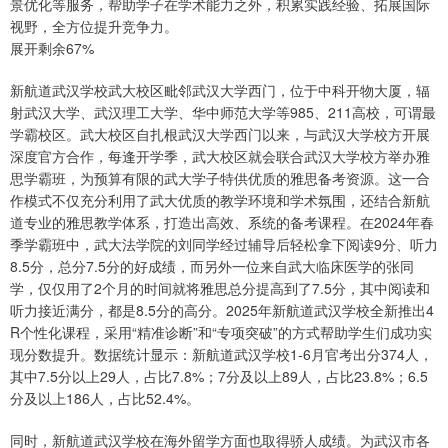
景优化等服务，帮助学子在学术能力之外，积累实践经验、拓展国际
视野，全方位提升竞争力。
展开剩余67%
新航道武汉学校武大校区毗邻武汉大学西门，位于中科开物大厦，辐
射武汉大学、武汉理工大学、华中师范大学等985、211高校，可谓最
学霸校区。武大校区自扎根武汉大学西门以来，与武汉大学校方开展
深度官方合作，每逢开学季，武大校区就会联合武汉大学校方举办雅
思学霸班，为预算有限的武大学子特供优质的雅思备考资源。这一合
作模式不仅充分利用了武大优质的教学环境和学术氛围，还结合新航
道专业的雅思教学体系，打造出高效、系统的备考课程。在2024年春
季学霸班中，武大法学院的刘同学经过辅导后轻松拿下阅读9分、听力
8.5分，总分7.5分的好成绩，而另外一位来自武大临床医学的张同
学，仅仅用了2个月的时间就将雅思总分提高到了7.5分，其中阅读和
听力接近满分，都是8.5分的高分。2025年新航道武汉学校全新推出4
R个性化课程，采用“精准诊断”和“专项突破”的方式帮助学生们成功实
现分数提升。数据统计显示：新航道武汉学校1-6月官考出分374人，
其中7.5分以上29人，占比7.8%；7分及以上89人，占比23.8%；6.5
分及以上186人，占比52.4%。
同时，新航道武汉学校在海外留学方面也取得骄人成绩。为武汉市各