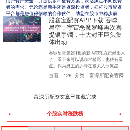
用户资产安全，并提供多种配资方案，灵活满足不同投资
者的需求。无论您是新手还是资深投资者，杠杆股市配资
平台都是您值得信赖的合作伙伴，助您在股市中稳步前
股鑫宝配资APP下载 吞噬
行，创造辉煌。
星空：宇宙恶魔罗峰再次喜
提银手镯，十大封王巨头集
体出动
吞噬星空第201集的新内容现在已经出来
了。看下来可以说非常精彩，也很有看
点。作为男主的罗峰在被关入冰狱星之
后也终于是做出了决定，决定大闹冰狱
查看：
126
分类：
富深所配资官网
星。 因为他只有这样....
富深所配资文章已加载完成
个股实时涨跌榜