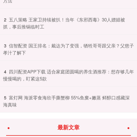
方法
​五八策略 王家卫持续被扒！当年《东邪西毒》30人嫖娼被
2
抓，事后推锅临时工
​信智配资 国王排名：戴达为了变强，牺牲哥哥跟父亲？父慈子
3
孝汁了解下
​四川配资APP下载 适合家庭团圆喝的养生酒推荐：想存够几年
4
慢慢喝的，盯紧这5款
​富灯网 海派零食海欣手撕蟹柳 55%鱼糜+嫩蒸 鲜醇口感藏深
5
海真味
最新文章