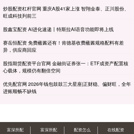
炒股配资杠杆官网 重庆A股41家上涨 智翔金泰、正川股份、
旺成科技列前三
股鑫宝配资 AI进化速递丨特斯拉AI语音功能即将上线
赛岳恒配资 免费蘸酱还有！肯德基收费蘸酱规格配料有差
异，供应商回应
股指期货配资平台官网 金融街证券张一：ETF成资产配置核
心载体，规模仍有翻倍空间
优先配官网 2026年钱包鼓鼓三大星座|正财稳、偏财旺，全年
进账顺畅不缺钱
富深所配
富深所配
配资怎么
在线配资