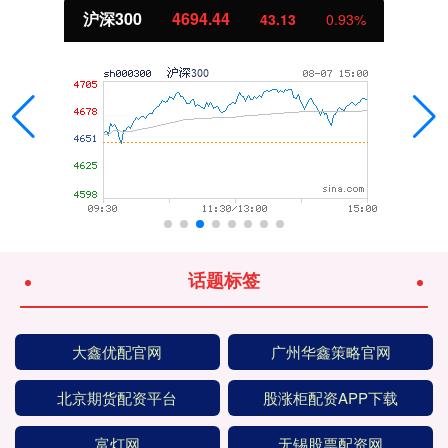
北证50
1134.24
%
11.37
1.01
话题标签
大鑫优配官网
广州华鑫策略官网
北京期货配资平台
股涨柜配资APP下载
富灯网
无锡股票配资网