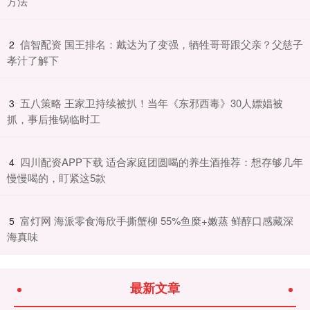
方法
​信智配资 国王排名：戴达为了变强，牺牲哥哥跟父亲？父慈子
2
孝汁了解下
​五八策略 王家卫持续被扒！当年《东邪西毒》30人嫖娼被
3
抓，事后推锅临时工
​四川配资APP下载 适合家庭团圆喝的养生酒推荐：想存够几年
4
慢慢喝的，盯紧这5款
​富灯网 海派零食海欣手撕蟹柳 55%鱼糜+嫩蒸 鲜醇口感藏深
5
海真味
最新文章