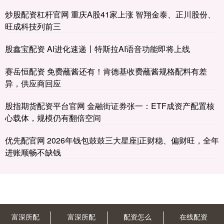
炒股配资杠杆官网 重庆A股41家上涨 智翔金泰、正川股份、
旺成科技列前三
股鑫宝配资 AI进化速递丨特斯拉AI语音功能即将上线
赛岳恒配资 免费蘸酱还有！肯德基收费蘸酱规格配料有差
异，供应商回应
股指期货配资平台官网 金融街证券张一：ETF成资产配置核
心载体，规模仍有翻倍空间
优先配官网 2026年钱包鼓鼓三大星座|正财稳、偏财旺，全年
进账顺畅不缺钱
富深所配
富深所配
配资怎么
在线配资