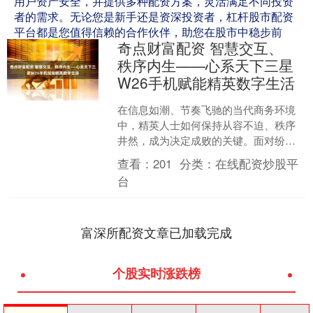
用户资产安全，并提供多种配资方案，灵活满足不同投资
者的需求。无论您是新手还是资深投资者，杠杆股市配资
平台都是您值得信赖的合作伙伴，助您在股市中稳步前
奇点财富配资 智慧交互、
行，创造辉煌。
秩序内生——心系天下三星
W26手机赋能精英数字生活
在信息如潮、节奏飞驰的当代商务环境
中，精英人士如何保持从容不迫、秩序
井然，成为决定成败的关键。面对纷繁
复杂的工作与生活，一款能够精准回应
查看：
201
分类：
在线配资炒股平
需求、提升效率的智能设备....
台
富深所配资文章已加载完成
个股实时涨跌榜