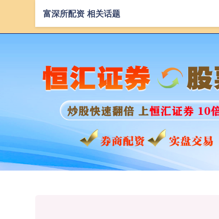
富深所配资 相关话题