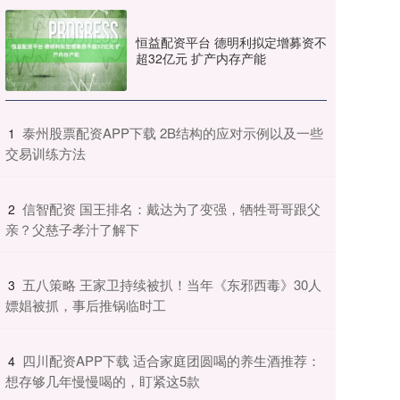
恒益配资平台 德明利拟定增募资不
超32亿元 扩产内存产能
​泰州股票配资APP下载 2B结构的应对示例以及一些
1
交易训练方法
​信智配资 国王排名：戴达为了变强，牺牲哥哥跟父
2
亲？父慈子孝汁了解下
​五八策略 王家卫持续被扒！当年《东邪西毒》30人
3
嫖娼被抓，事后推锅临时工
​四川配资APP下载 适合家庭团圆喝的养生酒推荐：
4
想存够几年慢慢喝的，盯紧这5款