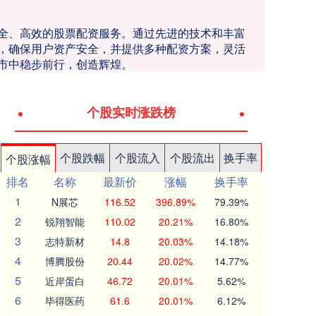
安全、高效的股票配资服务。通过先进的技术和丰富
，确保用户资产安全，并提供多种配资方案，灵活
市中稳步前行，创造辉煌。
个股实时涨跌榜
个股跌幅
个股流入
个股流出
换手率
个股涨幅
排名
名称
最新价
涨幅
换手率
1
N展芯
116.52
396.89%
79.39%
2
锐翔智能
110.02
20.21%
16.80%
3
志特新材
14.8
20.03%
14.18%
4
博腾股份
20.44
20.02%
14.77%
5
近岸蛋白
46.72
20.01%
5.62%
6
毕得医药
61.6
20.01%
6.12%