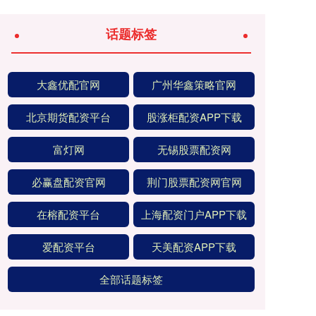
话题标签
大鑫优配官网
广州华鑫策略官网
北京期货配资平台
股涨柜配资APP下载
富灯网
无锡股票配资网
必赢盘配资官网
荆门股票配资网官网
在榕配资平台
上海配资门户APP下载
爱配资平台
天美配资APP下载
全部话题标签