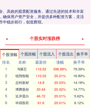
安全、高效的股票配资服务。通过先进的技术和丰富
，确保用户资产安全，并提供多种配资方案，灵活
市中稳步前行，创造辉煌。
个股实时涨跌榜
个股跌幅
个股流入
个股流出
换手率
个股涨幅
排名
名称
最新价
涨幅
换手率
1
N展芯
116.52
396.89%
79.39%
2
锐翔智能
110.02
20.21%
16.80%
3
志特新材
14.8
20.03%
14.18%
4
博腾股份
20.44
20.02%
14.77%
5
近岸蛋白
46.72
20.01%
5.62%
6
毕得医药
61.6
20.01%
6.12%