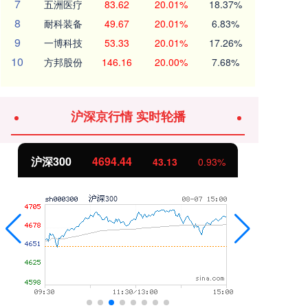
7
五洲医疗
83.62
20.01%
18.37%
8
耐科装备
49.67
20.01%
6.83%
9
一博科技
53.33
20.01%
17.26%
10
方邦股份
146.16
20.00%
7.68%
沪深京行情 实时轮播
北证50
1134.24
创
11.37
1.01%