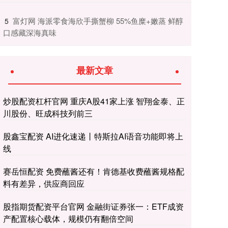
​富灯网 海派零食海欣手撕蟹柳 55%鱼糜+嫩蒸 鲜醇
5
口感藏深海真味
最新文章
炒股配资杠杆官网 重庆A股41家上涨 智翔金泰、正
川股份、旺成科技列前三
股鑫宝配资 AI进化速递丨特斯拉AI语音功能即将上
线
赛岳恒配资 免费蘸酱还有！肯德基收费蘸酱规格配
料有差异，供应商回应
股指期货配资平台官网 金融街证券张一：ETF成资
产配置核心载体，规模仍有翻倍空间