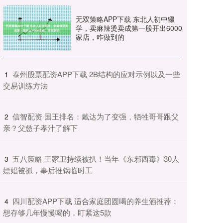
无双策略APP下载 东北人初中辍
学，卖麻辣烫卖成第一股开出6000
家店，咋做到的
​泰州股票配资APP下载 2B结构的应对示例以及一些
1
交易训练方法
​信智配资 国王排名：戴达为了变强，牺牲哥哥跟父
2
亲？父慈子孝汁了解下
​五八策略 王家卫持续被扒！当年《东邪西毒》30人
3
嫖娼被抓，事后推锅临时工
​四川配资APP下载 适合家庭团圆喝的养生酒推荐：
4
想存够几年慢慢喝的，盯紧这5款